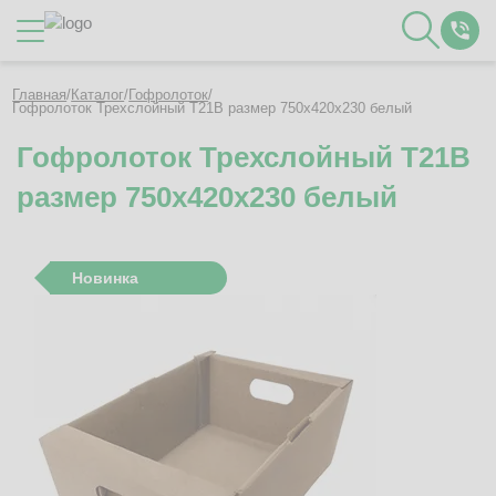
Каталог
Главная
/
Каталог
/
Гофролоток
/
Гофролоток Трехслойный Т21B размер 750x420x230 белый
Гофролоток Трехслойный Т21B
О Компании
размер 750x420x230 белый
Контакты
Отзывы
Полезное
Новинка
Вакансии
Документация
Наши технологии
Гофротара с печатью
Фотогалерея
Рассчитать стоимость упаковки
Заказать звонок
Пн-Пт 8:00 - 17:00