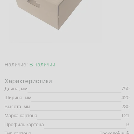
market@tdbrkarton.ru
+7 (4832) 71-44-42
г. Брянск, Белобережская улица, 1А
© 2014 - 2026 | ООО ТД "Брянский картон" Все права защищены,
информация принадлежит владельцу сайта. Копирование
материалов с сайта строго запрещено.
Наличие:
В наличии
Характеристики:
Длина, мм
750
Ширина, мм
420
Высота, мм
230
Марка картона
Т21
Профиль картона
B
Тип картона
Трехслойный