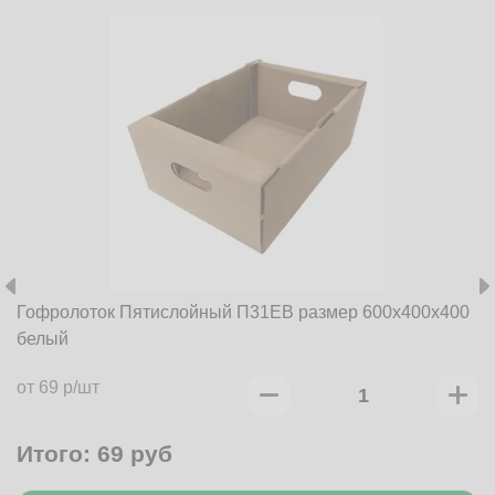
Гофролоток Пятислойный П31EB размер 600x400x400
белый
от 69 р/шт
Итого:
69
руб