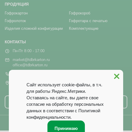
ПРОДУКЦИЯ
Гофрокартон
Гофрокороб
Гофролоток
Гофротара с печатью
Изделия сложной конфигурации
Комплектующие
КОНТАКТЫ
Пн-Пт 8:00 - 17:00
market@tdbrkarton.ru
office@tdbrkarton.ru
+7 (4832) 71-44-42
г. Брянск, рп Белые Берега,
Сайт использует cookie-файлы, в т.ч.
ул. Белобережская, 1А
для работы Яндекс.Метрики.
Оставаясь на сайте, вы даете свое
Написать нам
согласие на обработку персональных
данных в соответствии с
Политикой
конфиденциальности
.
© 2014–2026 ООО ТД «Брянский Картон». Все права защищены.
Принимаю