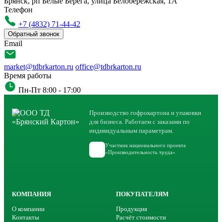
Брянск, рп Белые Берега, улица Белобережская, 1А
Телефон
+7 (4832) 71-44-42
Обратный звонок
Email
market@tdbrkarton.ru
office@tdbrkarton.ru
Время работы
Пн-Пт 8:00 - 17:00
Производство гофрокартона и упаковки
для бизнеса. Работаем с заказами по
индивидуальным параметрам.
Участник национального проекта
«Производительность труда»
КОМПАНИЯ
ПОКУПАТЕЛЯМ
О компании
Продукция
Контакты
Расчёт стоимости