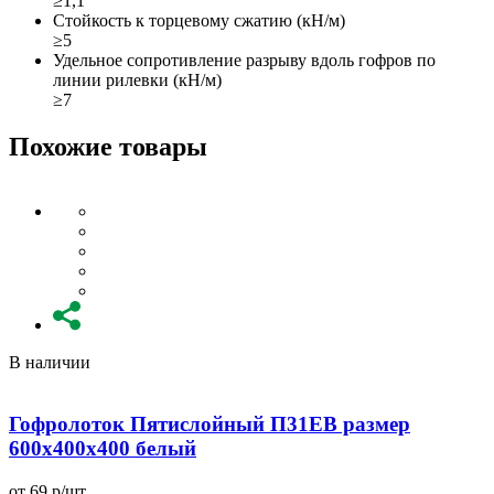
≥1,1
Стойкость к торцевому сжатию (кН/м)
≥5
Удельное сопротивление разрыву вдоль гофров по
линии рилевки (кН/м)
≥7
Похожие товары
В наличии
Гофролоток Пятислойный П31EB размер
600x400x400 белый
от 69 р/шт
о