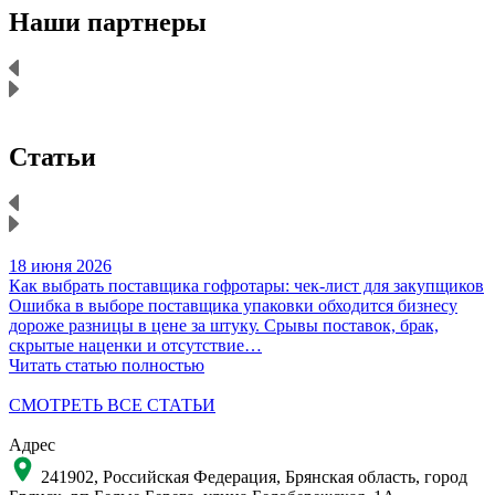
Наши партнеры
Статьи
18 июня 2026
1
Как выбрать поставщика гофротары: чек-лист для закупщиков
К
Ошибка в выборе поставщика упаковки обходится бизнесу
Н
дороже разницы в цене за штуку. Срывы поставок, брак,
д
скрытые наценки и отсутствие…
Читать статью полностью
Ч
СМОТРЕТЬ ВСЕ СТАТЬИ
Адрес
241902, Российская Федерация, Брянская область, город