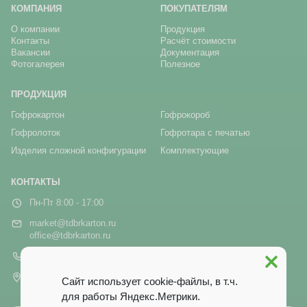
КОМПАНИЯ
ПОКУПАТЕЛЯМ
О компании
Продукция
Контакты
Расчёт стоимости
Вакансии
Документация
Фотогалерея
Полезное
ПРОДУКЦИЯ
Гофрокартон
Гофрокороб
Гофролоток
Гофротара с печатью
Изделия сложной конфигурации
Комплектующие
КОНТАКТЫ
Пн-Пт 8:00 - 17:00
market@tdbrkarton.ru
office@tdbrkarton.ru
+7 (4832) 71-44-42
г. Брянск, рп Белые Берега,
Сайт использует cookie-файлы, в т.ч.
ул. Белобережская, 1А
для работы Яндекс.Метрики.