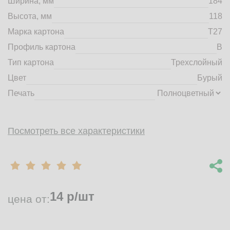
Ширина, мм
184
market@tdbrkarton.ru
Высота, мм
118
+7 (4832) 71-44-42
Марка картона
Т27
г. Брянск, Белобережская улица, 1А
© 2014 - 2026 | ООО ТД "Брянский картон" Все права защищены,
Профиль картона
B
информация принадлежит владельцу сайта. Копирование
Тип картона
Трехслойный
материалов с сайта строго запрещено.
Цвет
Бурый
Печать
Посмотреть все характеристики
14
р/шт
цена от: