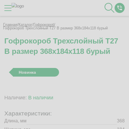
Каталог
Главная
/
Каталог
/
Гофрокороб
/
Гофрокороб Трехслойный Т27 B размер 368x184x118 бурый
Гофрокороб Трехслойный Т27
О Компании
B размер 368x184x118 бурый
Контакты
Отзывы
Полезное
Новинка
Вакансии
Документация
Наши технологии
Наличие:
В наличии
Гофротара с печатью
Фотогалерея
Характеристики:
Рассчитать стоимость упаковки
Длина, мм
368
Заказать звонок
Пн-Пт 8:00 - 17:00