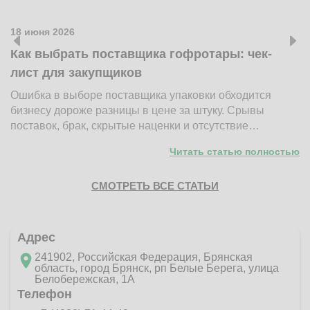
18 июня 2026
1
Как выбрать поставщика гофротары: чек-
К
лист для закупщиков
ж
Ошибка в выборе поставщика упаковки обходится
Н
бизнесу дороже разницы в цене за штуку. Срывы
д
поставок, брак, скрытые наценки и отсутствие…
п
Читать статью полностью
СМОТРЕТЬ ВСЕ СТАТЬИ
Адрес
241902, Российская Федерация, Брянская
область, город Брянск, рп Белые Берега, улица
Белобережская, 1А
Телефон