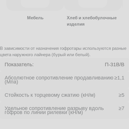
Мебель
Хлеб и хлебобулочные
изделия
В зависимости от назначения гофротары используются разные
цвета наружного лайнера (бурый или белый).
Показатель:
П-31В/B
Абсолютное сопротивление продавливанию
≥1,1
(Мпа)
Стойкость к торцевому сжатию (кН/м)
≥5
Удельное сопротивление разрыву вдоль
≥7
гофров по линии рилевки (кН/м)