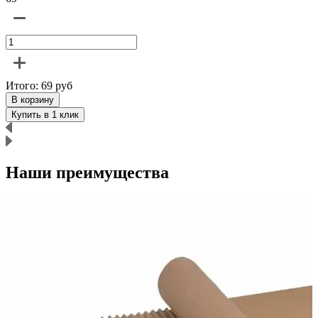
Итого:
69
руб
В корзину
Купить в 1 клик
Наши преимущества
р
п