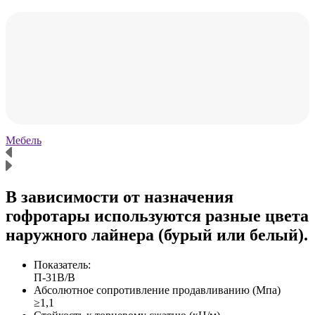
Мебель
Х
В зависимости от назначения
гофротары используются разные цвета
наружного лайнера (бурый или белый).
Показатель:
П-31В/B
Абсолютное сопротивление продавливанию (Мпа)
≥1,1