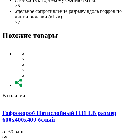
Стойкость к торцевому сжатию (кН/м)
≥5
Удельное сопротивление разрыву вдоль гофров по
линии рилевки (кН/м)
≥7
Похожие товары
В наличии
Гофрокороб Пятислойный П31 EB размер
600x400x400 белый
от 69 р/шт
о
69
6