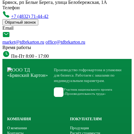
Брянск, рп Белые Берега, улица Белобережская, 1А
Телефон
+7 (4832) 71-44-42
Обратный звонок
Email
market@tdbrkarton.ru
office@tdbrkarton.ru
Время работы
Пн-Пт 8:00 - 17:00
Производство гофрокартона и упаковки
для бизнеса. Работаем с заказами по
индивидуальным параметрам.
Участник национального проекта
«Производительность труда»
КОМПАНИЯ
ПОКУПАТЕЛЯМ
О компании
Продукция
Контакты
Расчёт стоимости