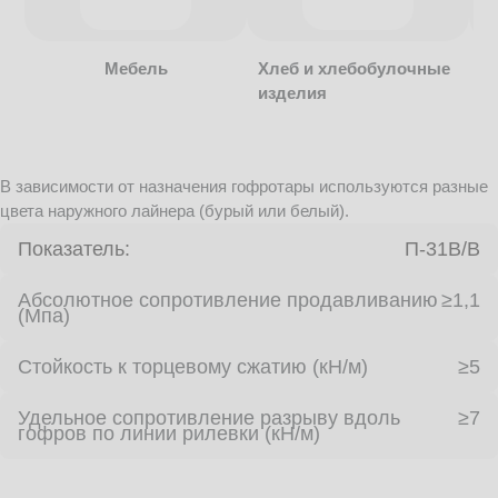
Мебель
Хлеб и хлебобулочные
изделия
В зависимости от назначения гофротары используются разные
цвета наружного лайнера (бурый или белый).
Показатель:
П-31В/B
Абсолютное сопротивление продавливанию
≥1,1
(Мпа)
Стойкость к торцевому сжатию (кН/м)
≥5
Удельное сопротивление разрыву вдоль
≥7
гофров по линии рилевки (кН/м)