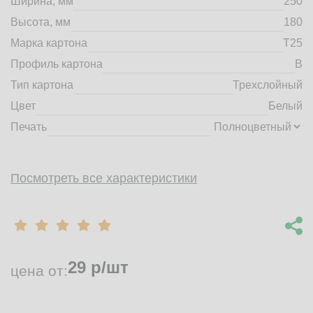
Ширина, мм
250
market@tdbrkarton.ru
Высота, мм
180
+7 (4832) 71-44-42
Марка картона
Т25
г. Брянск, Белобережская улица, 1А
© 2014 - 2026 | ООО ТД "Брянский картон" Все права защищены,
Профиль картона
B
информация принадлежит владельцу сайта. Копирование
Тип картона
Трехслойный
материалов с сайта строго запрещено.
Цвет
Белый
Печать
Посмотреть все характеристики
29
р/шт
цена от: