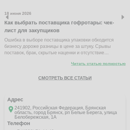
18 июня 2026
1
Как выбрать поставщика гофротары: чек-
К
лист для закупщиков
ж
Ошибка в выборе поставщика упаковки обходится
Н
бизнесу дороже разницы в цене за штуку. Срывы
д
поставок, брак, скрытые наценки и отсутствие…
п
Читать статью полностью
СМОТРЕТЬ ВСЕ СТАТЬИ
Адрес
241902, Российская Федерация, Брянская
область, город Брянск, рп Белые Берега, улица
Белобережская, 1А
Телефон