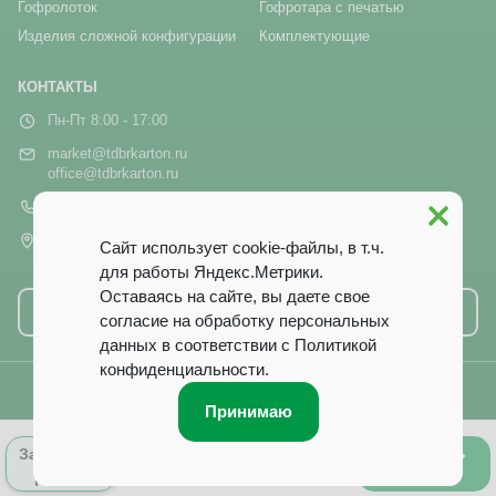
Гофролоток
Гофротара с печатью
Изделия сложной конфигурации
Комплектующие
КОНТАКТЫ
Пн-Пт 8:00 - 17:00
market@tdbrkarton.ru
office@tdbrkarton.ru
+7 (4832) 71-44-42
г. Брянск, рп Белые Берега,
Сайт использует cookie-файлы, в т.ч.
ул. Белобережская, 1А
для работы Яндекс.Метрики.
Оставаясь на сайте, вы даете свое
Написать нам
согласие на обработку персональных
данных в соответствии с
Политикой
конфиденциальности
.
© 2014–2026 ООО ТД «Брянский Картон». Все права защищены.
Принимаю
0
Оформить
Запросить
Лист заказа
заказ
расчёт