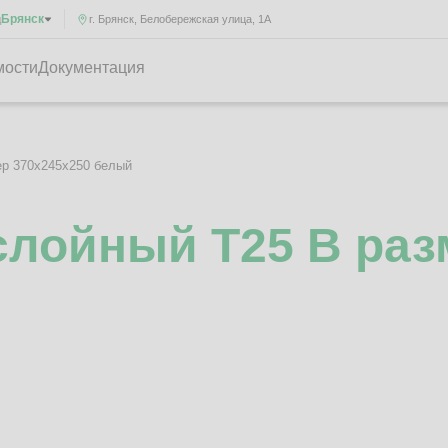
Брянск
д
г. Брянск, Белобережская улица, 1А
мости
Документация
ер 370x245x250 белый
лойный Т25 B раз