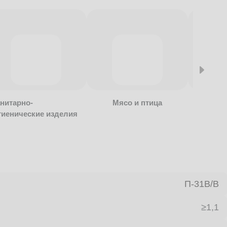
нитарно-
Мясо и птица
Алкогол
гиенические изделия
безалко
продукц
П-31В/B
≥1,1