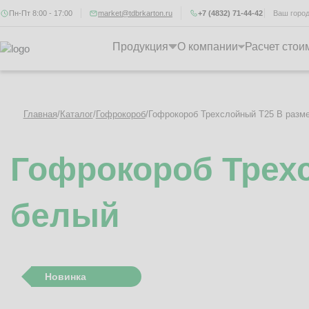
Пн-Пт 8:00 - 17:00
market@tdbrkarton.ru
+7 (4832) 71-44-42
Ваш горо
Продукция
О компании
Расчет стои
Главная
/
Каталог
/
Гофрокороб
/
Гофрокороб Трехслойный Т25 B разм
Гофрокороб Трехс
белый
Новинка