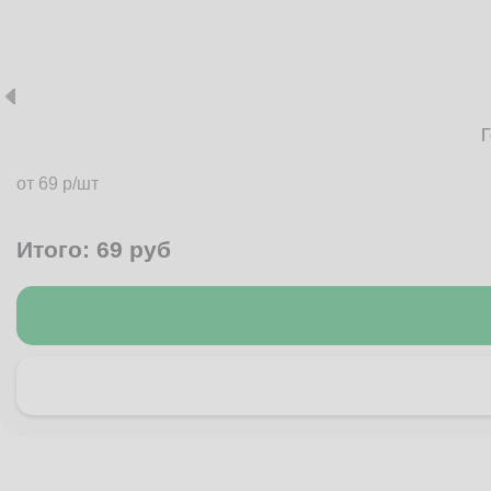
Г
от 69 р/шт
Итого:
69
руб