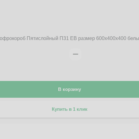
офрокороб Пятислойный П31 EB размер 600x400x400 бел
В корзину
Купить в 1 клик