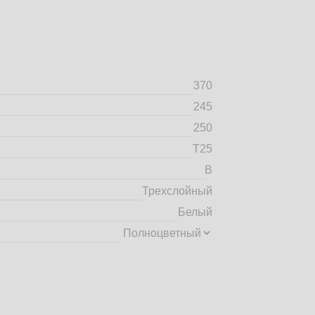
370
245
250
Т25
B
Трехслойный
Белый