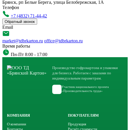
Брянск, рп Белые Берега, улица Белобережская, 1А
Телефон
+7 (4832) 71-44-42
Обратный звонок
Email
market@tdbrkarton.ru
office@tdbrkarton.ru
Время работы
Пн-Пт 8:00 - 17:00
Производство гофрокартона и упаковки
для бизнеса. Работаем с заказами по
индивидуальным параметрам.
Участник национального проекта
«Производительность труда»
КОМПАНИЯ
ПОКУПАТЕЛЯМ
О компании
Продукция
Контакты
Расчёт стоимости