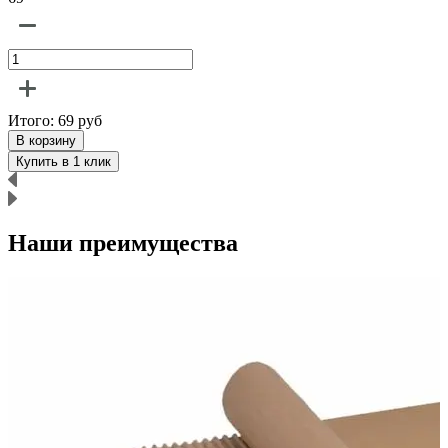
Итого:
69
руб
В корзину
Купить в 1 клик
Наши преимущества
р
п