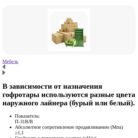
Мебель
Х
В зависимости от назначения
гофротары используются разные цвета
наружного лайнера (бурый или белый).
Показатель:
П-31В/B
Абсолютное сопротивление продавливанию (Мпа)
≥1,1