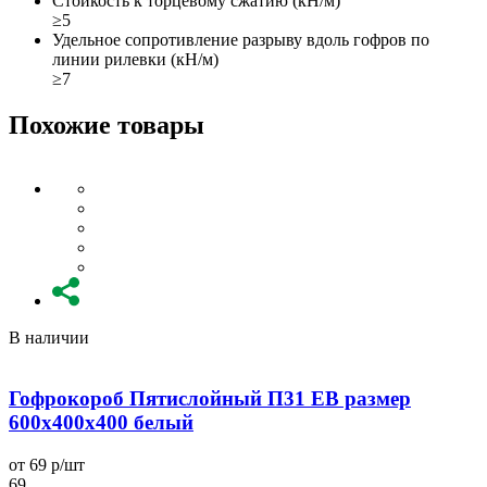
Стойкость к торцевому сжатию (кН/м)
≥5
Удельное сопротивление разрыву вдоль гофров по
линии рилевки (кН/м)
≥7
Похожие товары
В наличии
Гофрокороб Пятислойный П31 EB размер
600x400x400 белый
от 69 р/шт
о
69
6