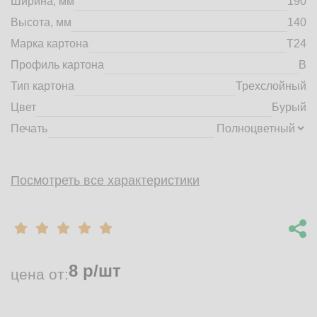
Ширина, мм
190
market@tdbrkarton.ru
Высота, мм
140
+7 (4832) 71-44-42
Марка картона
Т24
г. Брянск, Белобережская улица, 1А
© 2014 - 2026 | ООО ТД "Брянский картон" Все права защищены,
Профиль картона
B
информация принадлежит владельцу сайта. Копирование
Тип картона
Трехслойный
материалов с сайта строго запрещено.
Цвет
Бурый
Печать
Посмотреть все характеристики
8
р/шт
цена от: