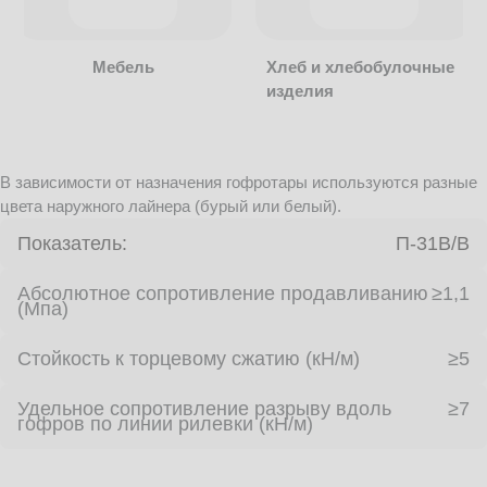
Мебель
Хлеб и хлебобулочные
изделия
В зависимости от назначения гофротары используются разные
цвета наружного лайнера (бурый или белый).
Показатель:
П-31В/B
Абсолютное сопротивление продавливанию
≥1,1
(Мпа)
Стойкость к торцевому сжатию (кН/м)
≥5
Удельное сопротивление разрыву вдоль
≥7
гофров по линии рилевки (кН/м)