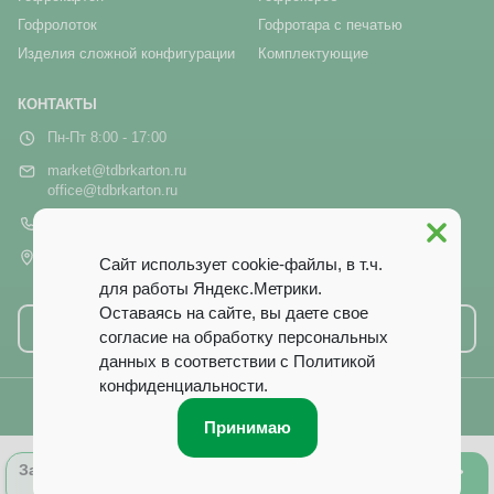
Гофролоток
Гофротара с печатью
Изделия сложной конфигурации
Комплектующие
КОНТАКТЫ
Пн-Пт 8:00 - 17:00
market@tdbrkarton.ru
office@tdbrkarton.ru
+7 (4832) 71-44-42
г. Брянск, рп Белые Берега,
Сайт использует cookie-файлы, в т.ч.
ул. Белобережская, 1А
для работы Яндекс.Метрики.
Оставаясь на сайте, вы даете свое
Написать нам
согласие на обработку персональных
данных в соответствии с
Политикой
конфиденциальности
.
© 2014–2026 ООО ТД «Брянский Картон». Все права защищены.
Принимаю
0
Оформить
Запросить
Лист заказа
заказ
расчёт