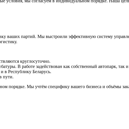
ые условия, мы согласуем в индивидуальном порядке. Наша цель
авку ваших партий. Мы выстроили эффективную систему управл
гистику.
ствляются круглосуточно.
убатуры. В работе задействован как собственный автопарк, так 
 и в Республику Беларусь.
в пути.
ьном порядке. Мы учтём специфику вашего бизнеса и объёмы за