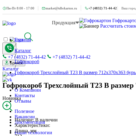
Пн-Пт 8:00 - 17:00
market@tdbrkarton.ru
+7 (4832) 71-44-42
Ваш горо
Гофрокарт
Продукция
Рассчитать стои
Главная
/
Каталог
/
+7 (4832) 71-44-42
+7 (4832) 71-44-42
Гофрокороб
Брянск
/
Каталог
Гофрокороб Трехслойный Т23 B размер 712x370x363 бур
Гофрокороб Трехслойный Т23 B размер 
О Компании
Контакты
Новинка
Отзывы
Полезное
Вакансии
Наличие:
В наличии
Документация
Характеристики:
Длина, мм
Наши технологии