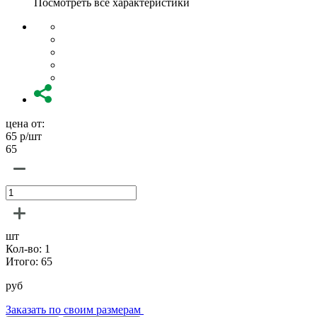
Посмотреть все характеристики
цена от:
65
р/шт
65
шт
Кол-во:
1
Итого:
65
руб
Заказать по своим размерам