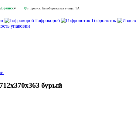
Брянск
д
г. Брянск, Белобережская улица, 1А
он
Гофрокороб
Гофролоток
мость упаковки
ый
712x370x363 бурый