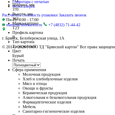
712
Гофротара с печатью
Ширина, мм
Фотогалерея
370
Высота, мм
Рассчитать стоимость упаковки
Заказать звонок
363
Пн-Пт 8:00 - 17:00
Марка картона
market@tdbrkarton.ru
+7 (4832) 71-44-42
Т23
Профиль картона
B
г. Брянск, Белобережская улица, 1А
Тип картона
Трехслойный
© 2014 - 2026 | ООО ТД "Брянский картон" Все права защищен
Цвет
Бурый
Печать
Сфера применения
Молочная продукция
Хлеб и хлебобулочные изделия
Мясо и птица
Овощи и фрукты
Керамическая продукция
Алкогольная и безалкогольная продукция
Фармацевтические изделия
Мебель
Санитарно-гигиенические изделия