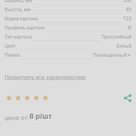
Ширина, мм
200
market@tdbrkarton.ru
Высота, мм
65
+7 (4832) 71-44-42
Марка картона
Т23
г. Брянск, Белобережская улица, 1А
© 2014 - 2026 | ООО ТД "Брянский картон" Все права защищены,
Профиль картона
B
информация принадлежит владельцу сайта. Копирование
Тип картона
Трехслойный
материалов с сайта строго запрещено.
Цвет
Белый
Печать
Посмотреть все характеристики
8
р/шт
цена от: