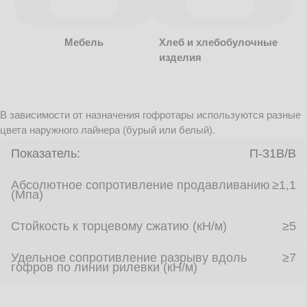
Мебель
Хлеб и хлебобулочные
изделия
В зависимости от назначения гофротары используются разные
цвета наружного лайнера (бурый или белый).
Показатель:
П-31В/B
Абсолютное сопротивление продавливанию
≥1,1
(Мпа)
Стойкость к торцевому сжатию (кН/м)
≥5
Удельное сопротивление разрыву вдоль
≥7
гофров по линии рилевки (кН/м)