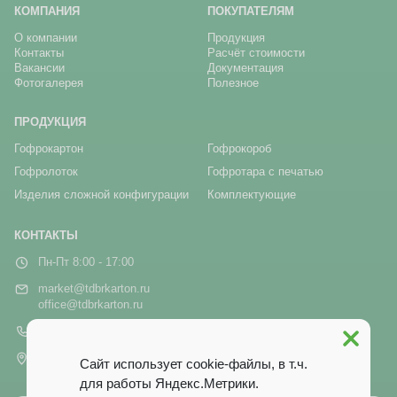
КОМПАНИЯ
ПОКУПАТЕЛЯМ
О компании
Продукция
Контакты
Расчёт стоимости
Вакансии
Документация
Фотогалерея
Полезное
ПРОДУКЦИЯ
Гофрокартон
Гофрокороб
Гофролоток
Гофротара с печатью
Изделия сложной конфигурации
Комплектующие
КОНТАКТЫ
Пн-Пт 8:00 - 17:00
market@tdbrkarton.ru
office@tdbrkarton.ru
+7 (4832) 71-44-42
г. Брянск, рп Белые Берега,
Сайт использует cookie-файлы, в т.ч.
ул. Белобережская, 1А
для работы Яндекс.Метрики.