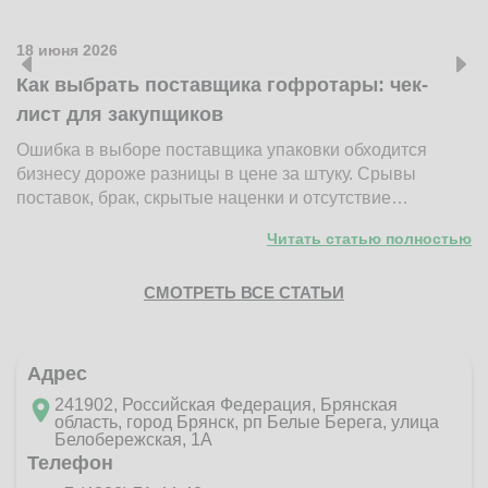
18 июня 2026
1
Как выбрать поставщика гофротары: чек-
К
лист для закупщиков
ж
Ошибка в выборе поставщика упаковки обходится
Н
бизнесу дороже разницы в цене за штуку. Срывы
д
поставок, брак, скрытые наценки и отсутствие…
п
Читать статью полностью
СМОТРЕТЬ ВСЕ СТАТЬИ
Адрес
241902, Российская Федерация, Брянская
область, город Брянск, рп Белые Берега, улица
Белобережская, 1А
Телефон