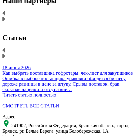
Наши партнеры
Статьи
18 июня 2026
1
Как выбрать поставщика гофротары: чек-лист для закупщиков
К
Ошибка в выборе поставщика упаковки обходится бизнесу
Н
дороже разницы в цене за штуку. Срывы поставок, брак,
д
скрытые наценки и отсутствие…
Читать статью полностью
Ч
СМОТРЕТЬ ВСЕ СТАТЬИ
Адрес
241902, Российская Федерация, Брянская область, город
Брянск, рп Белые Берега, улица Белобережская, 1А