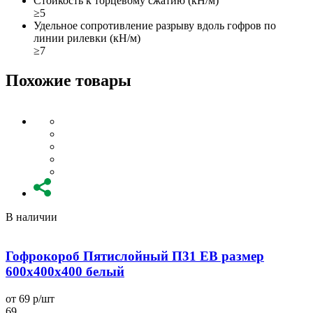
Стойкость к торцевому сжатию (кН/м)
≥5
Удельное сопротивление разрыву вдоль гофров по
линии рилевки (кН/м)
≥7
Похожие товары
В наличии
Гофрокороб Пятислойный П31 EB размер
600x400x400 белый
от 69 р/шт
о
69
6