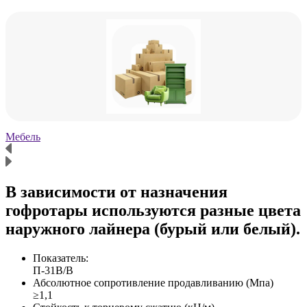
Мебель
Х
В зависимости от назначения
гофротары используются разные цвета
наружного лайнера (бурый или белый).
Показатель:
П-31В/B
Абсолютное сопротивление продавливанию (Мпа)
≥1,1