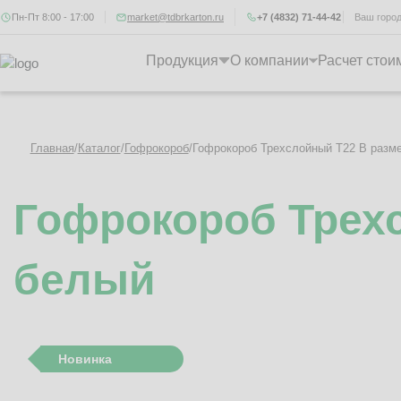
Пн-Пт 8:00 - 17:00
market@tdbrkarton.ru
+7 (4832) 71-44-42
Ваш горо
Продукция
О компании
Расчет стои
Главная
/
Каталог
/
Гофрокороб
/
Гофрокороб Трехслойный Т22 B разм
Гофрокороб Трехс
белый
Новинка