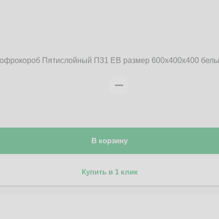
офрокороб Пятислойный П31 EB размер 600x400x400 бел
В корзину
Купить в 1 клик