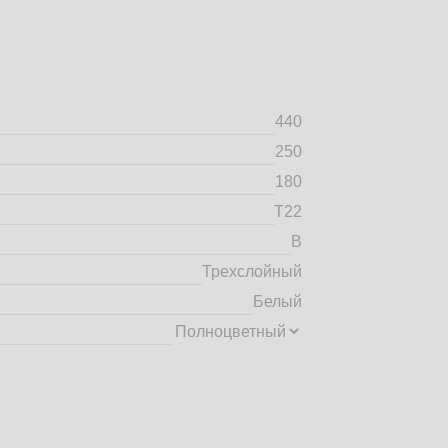
440
250
180
Т22
B
Трехслойный
Белый