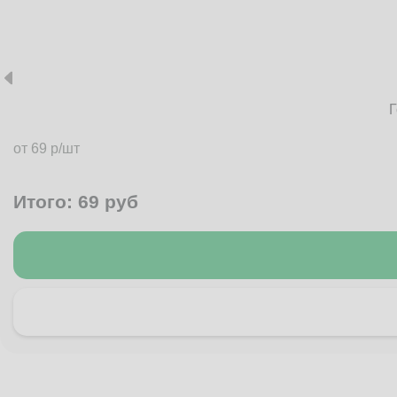
Г
от 69 р/шт
Итого:
69
руб