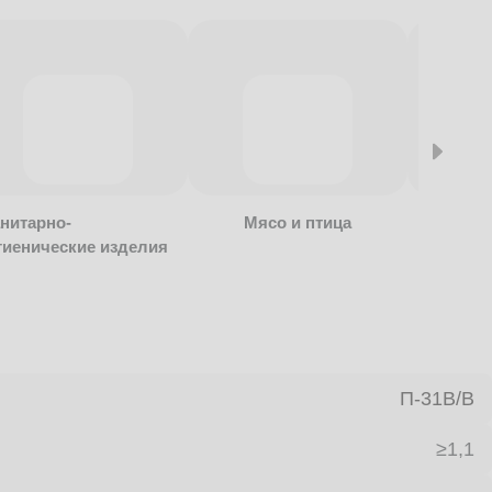
нитарно-
Мясо и птица
Алкогол
гиенические изделия
безалко
продукц
П-31В/B
≥1,1