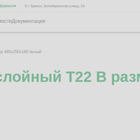
Брянск
д
г. Брянск, Белобережская улица, 1А
мости
Документация
ер 440x250x180 белый
лойный Т22 B раз