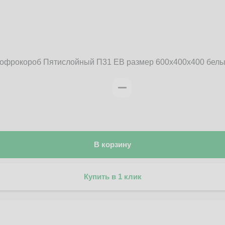
офрокороб Пятислойный П31 EB размер 600x400x400 бел
В корзину
Купить в 1 клик