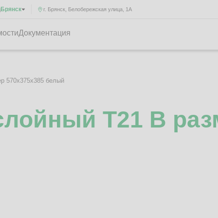
Брянск
д
г. Брянск, Белобережская улица, 1А
мости
Документация
ер 570x375x385 белый
лойный Т21 B раз