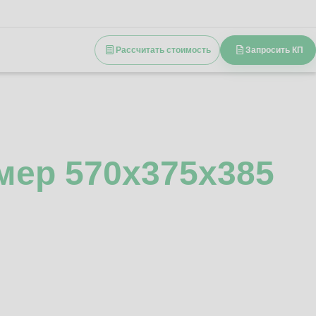
Рассчитать стоимость
Запросить КП
мер 570x375x385