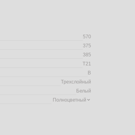
570
375
385
Т21
B
Трехслойный
Белый