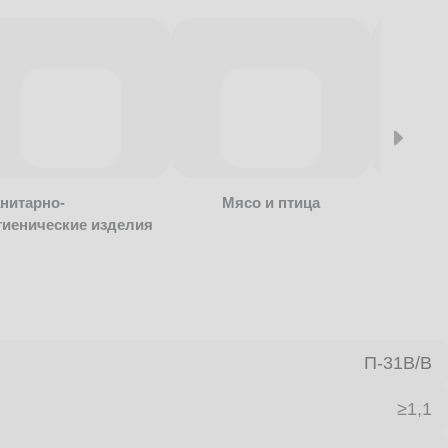
нитарно-
Мясо и птица
Алкогол
гиенические изделия
безалко
продукц
П-31В/B
≥1,1