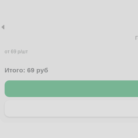
Г
от 69 р/шт
Итого:
69
руб