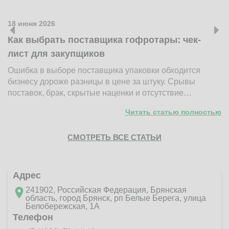
18 июня 2026
1
Как выбрать поставщика гофротары: чек-
К
лист для закупщиков
ж
Ошибка в выборе поставщика упаковки обходится
Н
бизнесу дороже разницы в цене за штуку. Срывы
д
поставок, брак, скрытые наценки и отсутствие…
п
Читать статью полностью
СМОТРЕТЬ ВСЕ СТАТЬИ
Адрес
241902, Российская Федерация, Брянская
область, город Брянск, рп Белые Берега, улица
Белобережская, 1А
Телефон