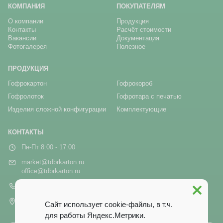
КОМПАНИЯ
ПОКУПАТЕЛЯМ
О компании
Продукция
Контакты
Расчёт стоимости
Вакансии
Документация
Фотогалерея
Полезное
ПРОДУКЦИЯ
Гофрокартон
Гофрокороб
Гофролоток
Гофротара с печатью
Изделия сложной конфигурации
Комплектующие
КОНТАКТЫ
Пн-Пт 8:00 - 17:00
market@tdbrkarton.ru
office@tdbrkarton.ru
+7 (4832) 71-44-42
г. Брянск, рп Белые Берега,
Сайт использует cookie-файлы, в т.ч.
ул. Белобережская, 1А
для работы Яндекс.Метрики.