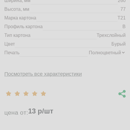
Ширина, мм
260
market@tdbrkarton.ru
Высота, мм
77
+7 (4832) 71-44-42
Марка картона
Т21
г. Брянск, Белобережская улица, 1А
© 2014 - 2026 | ООО ТД "Брянский картон" Все права защищены,
Профиль картона
B
информация принадлежит владельцу сайта. Копирование
Тип картона
Трехслойный
материалов с сайта строго запрещено.
Цвет
Бурый
Печать
Посмотреть все характеристики
13
р/шт
цена от: