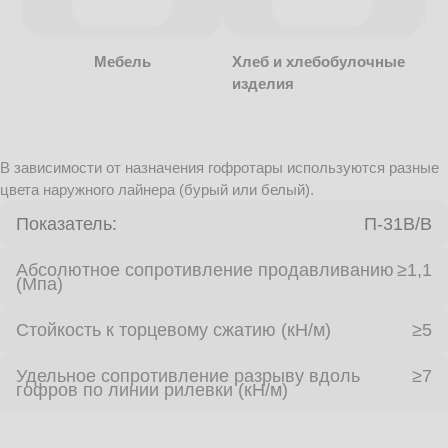
Мебель
Хлеб и хлебобулочные
изделия
В зависимости от назначения гофротары используются разные
цвета наружного лайнера (бурый или белый).
Показатель:
П-31В/B
Абсолютное сопротивление продавливанию
≥1,1
(Мпа)
Стойкость к торцевому сжатию (кН/м)
≥5
Удельное сопротивление разрыву вдоль
≥7
гофров по линии рилевки (кН/м)