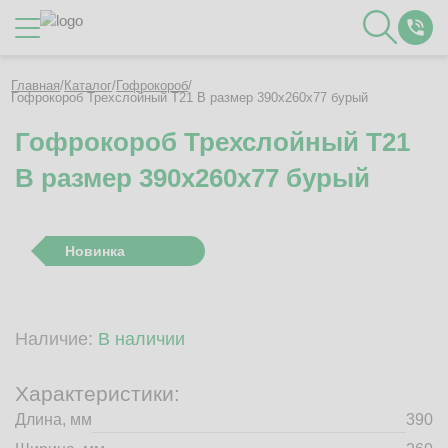
Каталог
Главная
/
Каталог
/
Гофрокороб
/
Гофрокороб Трехслойный Т21 B размер 390x260x77 бурый
Гофрокороб Трехслойный Т21
О Компании
B размер 390x260x77 бурый
Контакты
Отзывы
Полезное
Новинка
Вакансии
Документация
Наши технологии
Наличие:
В наличии
Гофротара с печатью
Фотогалерея
Характеристики:
Рассчитать стоимость упаковки
Длина, мм
390
Заказать звонок
Пн-Пт 8:00 - 17:00