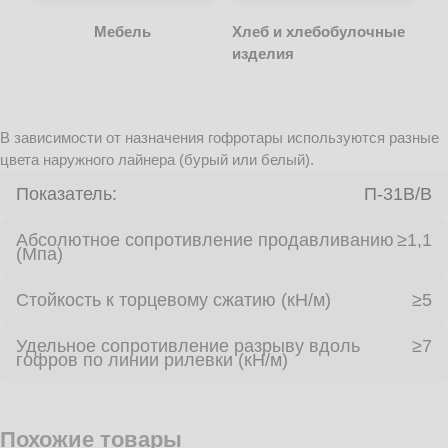
Мебель
Хлеб и хлебобулочные
изделия
В зависимости от назначения гофротары используются разные
цвета наружного лайнера (бурый или белый).
Показатель:
П-31В/B
Абсолютное сопротивление продавливанию
≥1,1
(Мпа)
Стойкость к торцевому сжатию (кН/м)
≥5
Удельное сопротивление разрыву вдоль
≥7
гофров по линии рилевки (кН/м)
Похожие товары