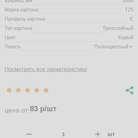
Ширина, мм
1800
market@tdbrkarton.ru
Марка картона
Т25
+7 (4832) 71-44-42
Профиль картона
E
г. Брянск, Белобережская улица, 1А
© 2014 - 2026 | ООО ТД "Брянский картон" Все права защищены,
Тип картона
Трехслойный
информация принадлежит владельцу сайта. Копирование
Цвет
Бурый
материалов с сайта строго запрещено.
Печать
Посмотреть все характеристики
83
р/шт
цена от:
шт