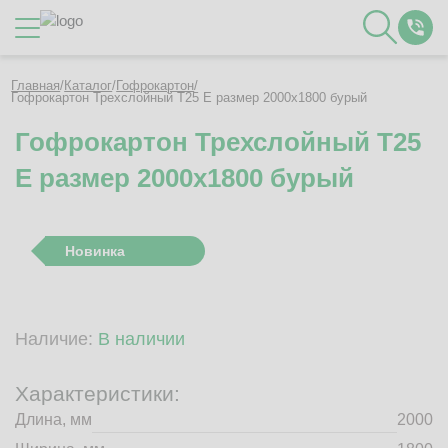
Каталог
Главная
/
Каталог
/
Гофрокартон
/
Гофрокартон Трехслойный Т25 E размер 2000x1800 бурый
Гофрокартон Трехслойный Т25
О Компании
E размер 2000x1800 бурый
Контакты
Отзывы
Полезное
Новинка
Вакансии
Документация
Наши технологии
Наличие:
В наличии
Гофротара с печатью
Фотогалерея
Характеристики:
Рассчитать стоимость упаковки
Длина, мм
2000
Заказать звонок
Пн-Пт 8:00 - 17:00