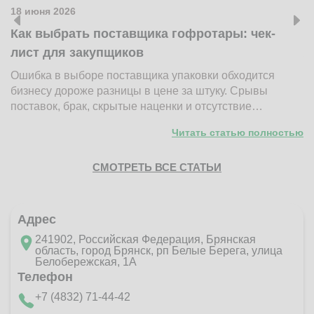
18 июня 2026
1
Как выбрать поставщика гофротары: чек-
К
лист для закупщиков
ж
Ошибка в выборе поставщика упаковки обходится
Н
бизнесу дороже разницы в цене за штуку. Срывы
д
поставок, брак, скрытые наценки и отсутствие…
п
Читать статью полностью
СМОТРЕТЬ ВСЕ СТАТЬИ
Адрес
241902, Российская Федерация, Брянская
область, город Брянск, рп Белые Берега, улица
Белобережская, 1А
Телефон
+7 (4832) 71-44-42