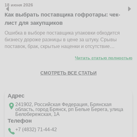
18 июня 2026
1
Как выбрать поставщика гофротары: чек-
К
лист для закупщиков
ж
Ошибка в выборе поставщика упаковки обходится
Н
бизнесу дороже разницы в цене за штуку. Срывы
д
поставок, брак, скрытые наценки и отсутствие…
п
Читать статью полностью
СМОТРЕТЬ ВСЕ СТАТЬИ
Адрес
241902, Российская Федерация, Брянская
область, город Брянск, рп Белые Берега, улица
Белобережская, 1А
Телефон
+7 (4832) 71-44-42