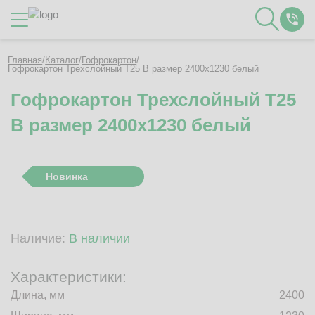
Каталог
Главная
/
Каталог
/
Гофрокартон
/
Гофрокартон Трехслойный Т25 B размер 2400x1230 белый
Гофрокартон Трехслойный Т25
О Компании
B размер 2400x1230 белый
Контакты
Отзывы
Полезное
Новинка
Вакансии
Документация
Наши технологии
Наличие:
В наличии
Гофротара с печатью
Фотогалерея
Характеристики:
Рассчитать стоимость упаковки
Длина, мм
2400
Заказать звонок
Пн-Пт 8:00 - 17:00