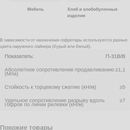
Мебель
Хлеб и хлебобулочные
изделия
В зависимости от назначения гофротары используются разные
цвета наружного лайнера (бурый или белый).
Показатель:
П-31В/B
Абсолютное сопротивление продавливанию
≥1,1
(Мпа)
Стойкость к торцевому сжатию (кН/м)
≥5
Удельное сопротивление разрыву вдоль
≥7
гофров по линии рилевки (кН/м)
Похожие товары