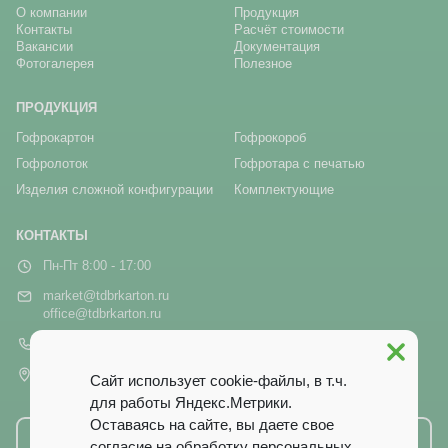
О компании
Продукция
Контакты
Расчёт стоимости
Вакансии
Документация
Фотогалерея
Полезное
ПРОДУКЦИЯ
Гофрокартон
Гофрокороб
Гофролоток
Гофротара с печатью
Изделия сложной конфигурации
Комплектующие
КОНТАКТЫ
Пн-Пт 8:00 - 17:00
market@tdbrkarton.ru
office@tdbrkarton.ru
+7 (4832) 71-44-42
г. Брянск, рп Белые Берега,
Сайт использует cookie-файлы, в т.ч.
ул. Белобережская, 1А
для работы Яндекс.Метрики.
Оставаясь на сайте, вы даете свое
Написать нам
согласие на обработку персональных