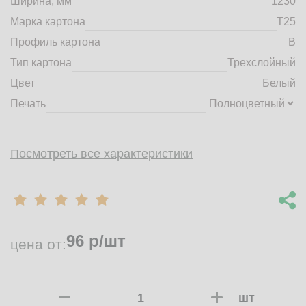
Ширина, мм
1230
market@tdbrkarton.ru
Марка картона
Т25
+7 (4832) 71-44-42
Профиль картона
B
г. Брянск, Белобережская улица, 1А
© 2014 - 2026 | ООО ТД "Брянский картон" Все права защищены,
Тип картона
Трехслойный
информация принадлежит владельцу сайта. Копирование
Цвет
Белый
материалов с сайта строго запрещено.
Печать
Посмотреть все характеристики
96
р/шт
цена от:
шт