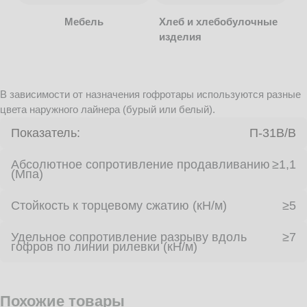
Мебель
Хлеб и хлебобулочные
изделия
В зависимости от назначения гофротары используются разные
цвета наружного лайнера (бурый или белый).
Показатель:
П-31В/B
Абсолютное сопротивление продавливанию
≥1,1
(Мпа)
Стойкость к торцевому сжатию (кН/м)
≥5
Удельное сопротивление разрыву вдоль
≥7
гофров по линии рилевки (кН/м)
Похожие товары