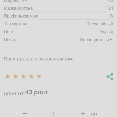
Ширина, мм
700
market@tdbrkarton.ru
Марка картона
Т24
+7 (4832) 71-44-42
Профиль картона
B
г. Брянск, Белобережская улица, 1А
© 2014 - 2026 | ООО ТД "Брянский картон" Все права защищены,
Тип картона
Трехслойный
информация принадлежит владельцу сайта. Копирование
Цвет
Бурый
материалов с сайта строго запрещено.
Печать
Посмотреть все характеристики
43
р/шт
цена от:
шт