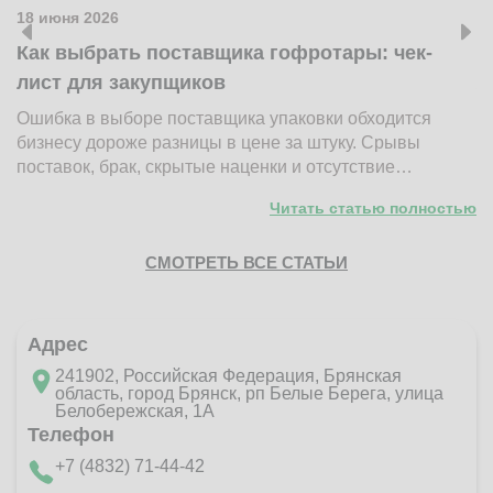
18 июня 2026
1
Как выбрать поставщика гофротары: чек-
К
лист для закупщиков
ж
Ошибка в выборе поставщика упаковки обходится
Н
бизнесу дороже разницы в цене за штуку. Срывы
д
поставок, брак, скрытые наценки и отсутствие…
п
Читать статью полностью
СМОТРЕТЬ ВСЕ СТАТЬИ
Адрес
241902, Российская Федерация, Брянская
область, город Брянск, рп Белые Берега, улица
Белобережская, 1А
Телефон
+7 (4832) 71-44-42