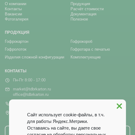
О компании
Продукция
Контакты
Расчёт стоимости
Вакансии
Документация
Фотогалерея
Полезное
ПРОДУКЦИЯ
Гофрокартон
Гофрокороб
Гофролоток
Гофротара с печатью
Изделия сложной конфигурации
Комплектующие
КОНТАКТЫ
Пн-Пт 8:00 - 17:00
market@tdbrkarton.ru
office@tdbrkarton.ru
+7 (4832) 71-44-42
г. Брянск, рп Белые Берега,
Сайт использует cookie-файлы, в т.ч.
ул. Белобережская, 1А
для работы Яндекс.Метрики.
Оставаясь на сайте, вы даете свое
Написать нам
согласие на обработку персональных