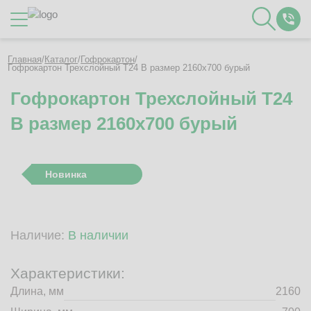
Каталог
Главная
/
Каталог
/
Гофрокартон
/
Гофрокартон Трехслойный Т24 B размер 2160x700 бурый
Гофрокартон Трехслойный Т24
О Компании
B размер 2160x700 бурый
Контакты
Отзывы
Полезное
Новинка
Вакансии
Документация
Наши технологии
Наличие:
В наличии
Гофротара с печатью
Фотогалерея
Характеристики:
Рассчитать стоимость упаковки
Длина, мм
2160
Заказать звонок
Пн-Пт 8:00 - 17:00