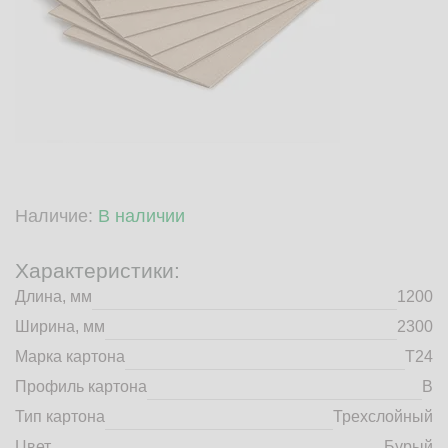
market@tdbrkarton.ru
+7 (4832) 71-44-42
г. Брянск, Белобережская улица, 1А
© 2014 - 2026 | ООО ТД "Брянский картон" Все права защищены,
информация принадлежит владельцу сайта. Копирование
материалов с сайта строго запрещено.
Наличие:
В наличии
Характеристики:
Длина, мм
1200
Ширина, мм
2300
Марка картона
Т24
Профиль картона
B
Тип картона
Трехслойный
Цвет
Бурый