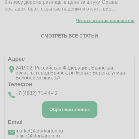
бизнесу дороже разницы в цене за штуку. Срывы
д
поставок, брак, скрытые наценки и отсутствие…
п
Читать статью полностью
СМОТРЕТЬ ВСЕ СТАТЬИ
Адрес
241902, Российская Федерация, Брянская
область, город Брянск, рп Белые Берега, улица
Белобережская, 1А
Телефон
+7 (4832) 71-44-42
Обратный звонок
Email
market@tdbrkarton.ru
office@tdbrkarton.ru