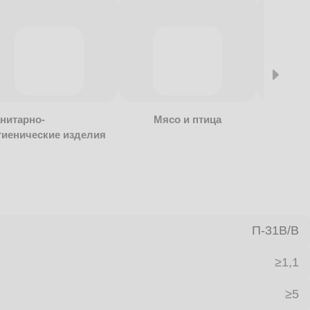
нитарно-
Мясо и птица
Алкогол
гиенические изделия
безалко
продукц
П-31В/B
≥1,1
≥5