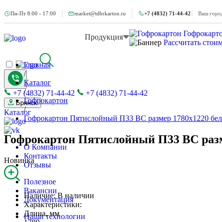
Пн-Пт 8:00 - 17:00
market@tdbrkarton.ru
+7 (4832) 71-44-42
Ваш горо
Гофрокарт
Продукция
Рассчитать стои
Главная
/
Каталог
/
+7 (4832) 71-44-42
+7 (4832) 71-44-42
Гофрокартон
Брянск
/
Каталог
Гофрокартон Пятислойный П33 BC размер 1780x1220 бе
Гофрокартон Пятислойный П33 BC разм
О Компании
Контакты
Новинка
Отзывы
Полезное
Вакансии
Наличие:
В наличии
Документация
Характеристики:
Длина, мм
Наши технологии