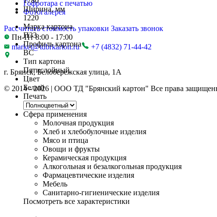
1780
Гофротара с печатью
Ширина, мм
Фотогалерея
1220
Марка картона
Рассчитать стоимость упаковки
Заказать звонок
П33
Пн-Пт 8:00 - 17:00
Профиль картона
market@tdbrkarton.ru
+7 (4832) 71-44-42
BC
Тип картона
Пятислойный
г. Брянск, Белобережская улица, 1А
Цвет
Белый
© 2014 - 2026 | ООО ТД "Брянский картон" Все права защищен
Печать
Сфера применения
Молочная продукция
Хлеб и хлебобулочные изделия
Мясо и птица
Овощи и фрукты
Керамическая продукция
Алкогольная и безалкогольная продукция
Фармацевтические изделия
Мебель
Санитарно-гигиенические изделия
Посмотреть все характеристики