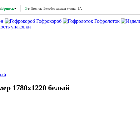
Брянск
д
г. Брянск, Белобережская улица, 1А
он
Гофрокороб
Гофролоток
мость упаковки
лый
ер 1780x1220 белый