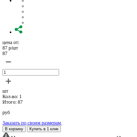
цена от:
87
р/шт
87
шт
Кол-во:
1
Итого:
87
руб
Заказать по своим размерам
В корзину
Купить в 1 клик